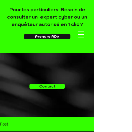
Pour les particuliers: Besoin de
consulter un expert cyber ou un
enquêteur autorisé en 1 clic ?
Prendre RDV
Contact
Post