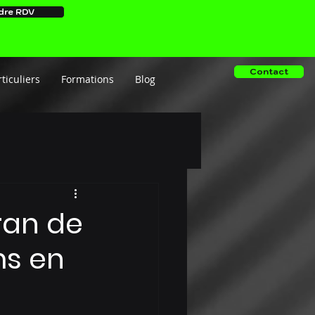
dre RDV
Contact
ticuliers
Formations
Blog
cran de
ms en