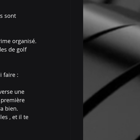
s sont 
rime organisé. 
des de golf 
 faire : 
verse une 
e première 
a bien. 
 , et il te 