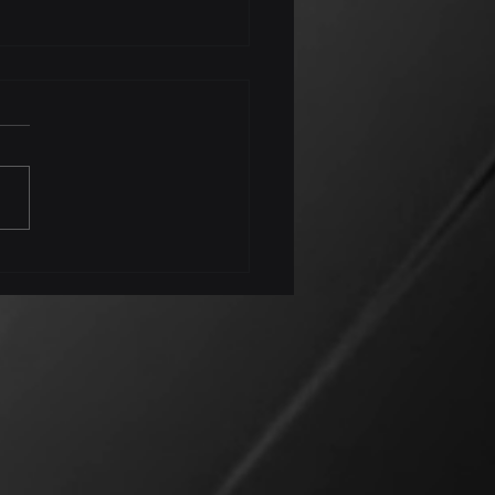
f : déplacer des
ions sans trace, mais à
 prix?