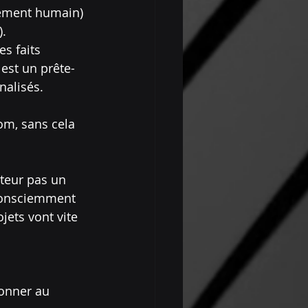
nement humain) 
).
es faits 
 est un prête-
alisés. 
om, sans cela 
eteur pas un 
nconsciemment 
jets vont vite 
donner au 