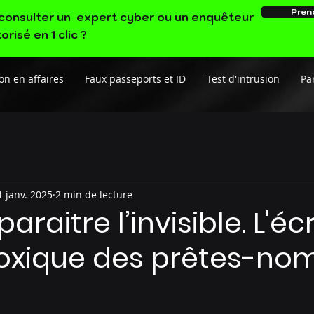
Pren
e consulter un expert cyber ou un enquêteur
orisé en 1 clic ?
on en affaires
Faux passeports et ID
Test d'intrusion
Par
1 janv. 2025
2 min de lecture
araitre l’invisible. L'é
oxique des prêtes-no