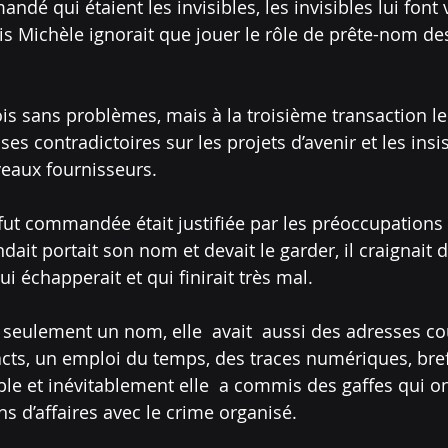
ndé qui étaient les invisibles, les invisibles lui font v
ais Michèle ignorait que jouer le rôle de prête-nom des
fois sans problèmes, mais à la troisième transaction l
s contradictoires sur les projets d’avenir et les insi
veaux fournisseurs. 
fut commandée était justifiée par les préoccupations
ndait portait son nom et devait le garder, il craignait d
i échapperait et qui finirait très mal.
 seulement un nom, elle  avait  aussi des adresses cou
cts, un emploi du temps, des traces numériques, bref e
ible et inévitablement elle  a commis des gaffes qui o
s d’affaires avec le crime organisé. 