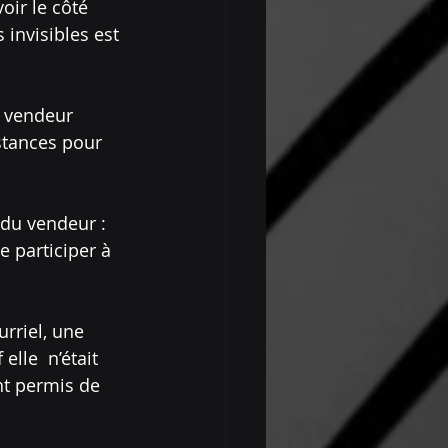
oir le côté 
 invisibles est 
e vendeur 
stances pour 
 du vendeur : 
e participer à 
rriel, une 
lle  n’était 
nt permis de 