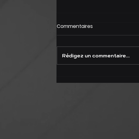
Commentaires
Rédigez un commentaire...
Les entreprises zombies :
le retour des morts-
vivants du business!