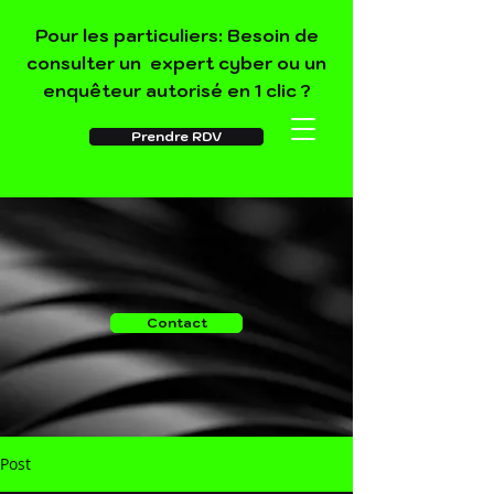
Pour les particuliers: Besoin de
consulter un expert cyber ou un
enquêteur autorisé en 1 clic ?
Prendre RDV
Contact
Post