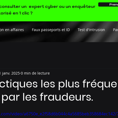
Pren
e consulter un expert cyber ou un enquêteur
orisé en 1 clic ?
on en affaires
Faux passeports et ID
Test d'intrusion
Par
1 janv. 2025
0 min de lecture
actiques les plus fréqu
s par les fraudeurs.
tic.com/video/a6750e_e2f58d6b044c4a5685beb358684ec142/