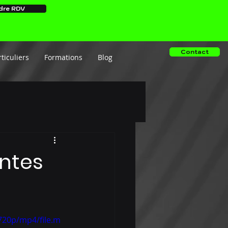
dre RDV
Contact
ticuliers
Formations
Blog
entes
720p/mp4/file.m