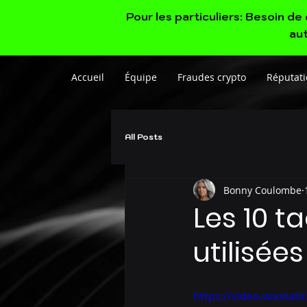
Pour les particuliers: Besoin d
aut
Accueil
Équipe
Fraudes crypto
Réputati
All Posts
Bonny Coulombe
Les 10 t
utilisée
https://video.wixsta