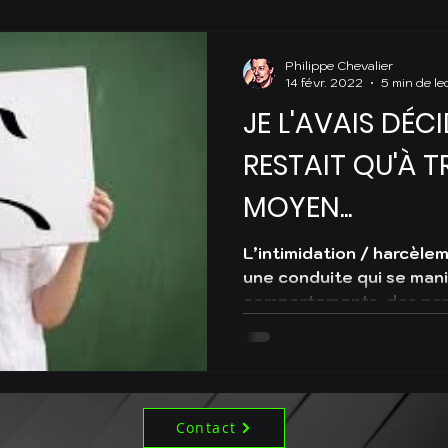
Philippe Chevalier
14 févr. 2022
5 min de le
JE L'AVAIS DÉCI
RESTAIT QU'À T
MOYEN...
L’intimidation / harcèl
une conduite qui se man
comportements, des par
répétés qui...
Contact