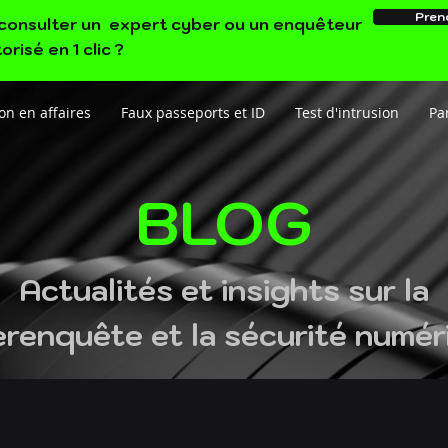
Pren
e consulter un expert cyber ou un enquêteur
orisé en 1 clic ?
on en affaires
Faux passeports et ID
Test d'intrusion
Par
BLOG
Actualités et insights sur la
renquête et la sécurité numé