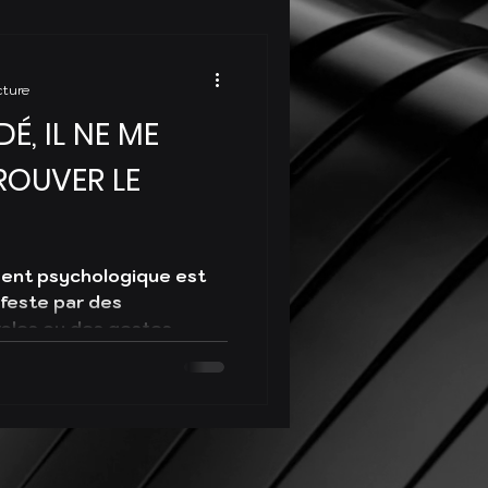
cture
DÉ, IL NE ME
ROUVER LE
ement psychologique est
ifeste par des
oles ou des gestes