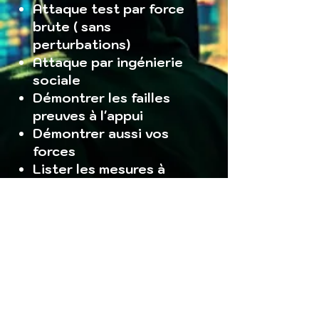
Attaque test par force
brute ( sans
perturbations)
Attaque par ingénierie
sociale
Démontrer les failles
preuves à l'appui
Démontrer aussi vos
forces
Lister les mesures à
prendre qui ne vous
couteront rien
Le résultat
Correction des failles :
Identification immédiate