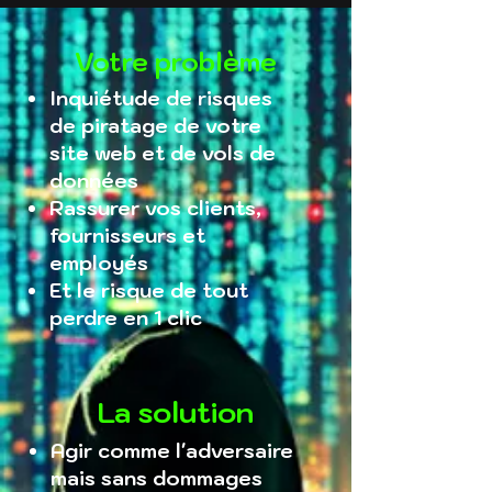
Votre problème
Inquiétude de risques
de piratage de votre
site web et
de vols de
données
Rassurer vos clients,
fournisseurs et
employés
Et le risque de tout
perdre en 1 clic
La solution
Agir comme l'adversaire
mais sans dommages